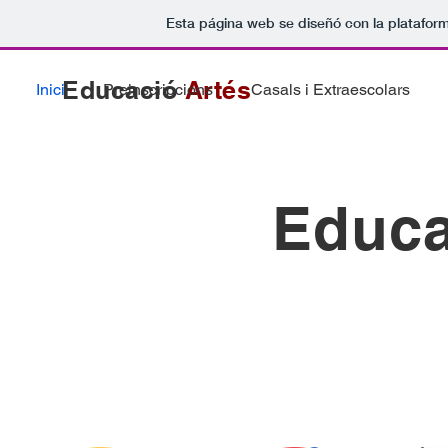
Esta página web se diseñó con la platafor
Educació
Artés
Inici
Preinscripcions
Casals i Extraescolars
Educa