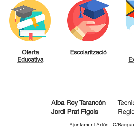
Oferta
Escolarització
Educativa
Ex
Alba Rey Tarancón
Tècnic
Jordi Prat Figols
Regidor
Ajuntament Artés - C/Barqu