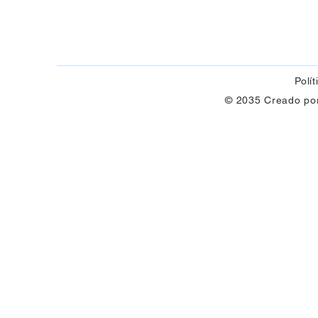
Polí
© 2035 Creado por